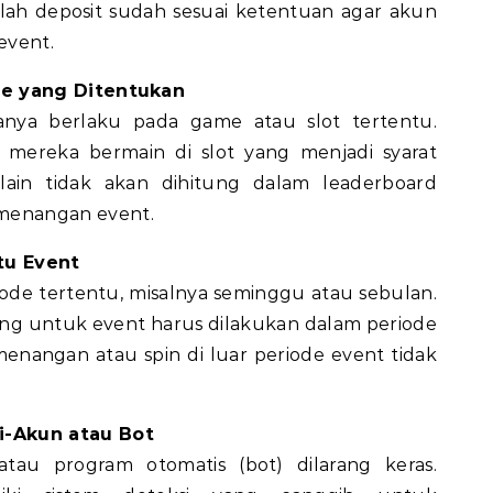
mlah deposit sudah sesuai ketentuan agar akun
event.
me yang Ditentukan
anya berlaku pada game atau slot tertentu.
mereka bermain di slot yang menjadi syarat
lain tidak akan dihitung dalam leaderboard
enangan event.
tu Event
ode tertentu, misalnya seminggu atau sebulan.
ung untuk event harus dilakukan dalam periode
enangan atau spin di luar periode event tidak
-Akun atau Bot
tau program otomatis (bot) dilarang keras.