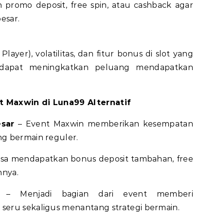
promo deposit, free spin, atau cashback agar
esar.
yer), volatilitas, dan fitur bonus di slot yang
dapat meningkatkan peluang mendapatkan
 Maxwin di Luna99 Alternatif
sar
– Event Maxwin memberikan kesempatan
ng bermain reguler.
isa mendapatkan bonus deposit tambahan, free
nnya.
– Menjadi bagian dari event memberi
seru sekaligus menantang strategi bermain.