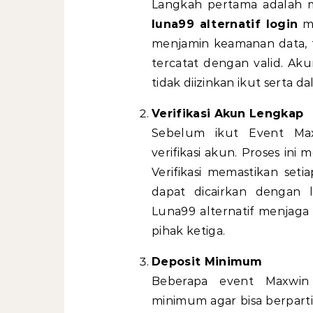
Langkah pertama adalah m
luna99 alternatif login
me
menjamin keamanan data, 
tercatat dengan valid. Aku
tidak diizinkan ikut serta d
Verifikasi Akun Lengkap
Sebelum ikut Event Max
verifikasi akun. Proses ini
Verifikasi memastikan set
dapat dicairkan dengan l
Luna99 alternatif menjag
pihak ketiga.
Deposit Minimum
Beberapa event Maxwin
minimum agar bisa berpartis