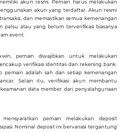
emiliki akun resmi. Pemain harus melakukan
nggunakan akun yang terdaftar. Akun resmi
transaksi, dan memastikan semua kemenangan
n palsu atau yang belum terverifikasi biasanya
alam event.
win, pemain diwajibkan untuk melakukan
 mencakup verifikasi identitas dan rekening bank.
iap pemain adalah sah dan setiap kemenangan
ancar. Selain itu, verifikasi akun membantu
a keamanan data member dari penyalahgunaan
 mensyaratkan pemain melakukan deposit
ipasi. Nominal deposit ini bervariasi tergantung