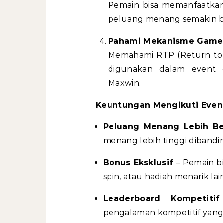
Pemain bisa memanfaatkan 
peluang menang semakin b
Pahami Mekanisme Game
Memahami RTP (Return to Pla
digunakan dalam event 
Maxwin.
Keuntungan Mengikuti Event
Peluang Menang Lebih Be
menang lebih tinggi dibandi
Bonus Eksklusif
– Pemain b
spin, atau hadiah menarik lai
Leaderboard Kompetitif
pengalaman kompetitif yang 