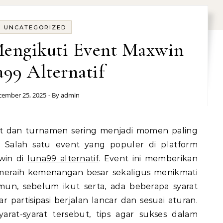
UNCATEGORIZED
Mengikuti Event Maxwin
99 Alternatif
cember 25, 2025
- By
admin
. Salah satu event yang populer di platform
win di
luna99 alternatif
. Event ini memberikan
eraih kemenangan besar sekaligus menikmati
mun, sebelum ikut serta, ada beberapa syarat
 partisipasi berjalan lancar dan sesuai aturan.
arat-syarat tersebut, tips agar sukses dalam