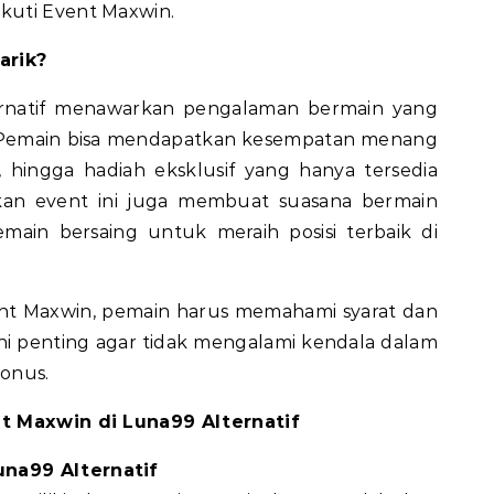
kuti Event Maxwin.
arik?
ernatif menawarkan pengalaman bermain yang
a. Pemain bisa mendapatkan kesempatan menang
 hingga hadiah eksklusif yang hanya tersedia
kan event ini juga membuat suasana bermain
main bersaing untuk meraih posisi terbaik di
t Maxwin, pemain harus memahami syarat dan
ni penting agar tidak mengalami kendala dalam
onus.
t Maxwin di Luna99 Alternatif
una99 Alternatif