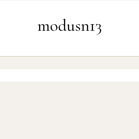
modusn13