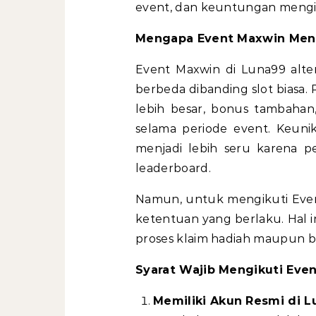
event, dan keuntungan mengi
Mengapa Event Maxwin Men
Event Maxwin di Luna99 alt
berbeda dibanding slot bias
lebih besar, bonus tambahan,
selama periode event. Keuni
menjadi lebih seru karena pe
leaderboard.
Namun, untuk mengikuti Even
ketentuan yang berlaku. Hal i
proses klaim hadiah maupun b
Syarat Wajib Mengikuti Even
Memiliki Akun Resmi di L