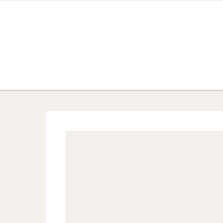
Skip to content