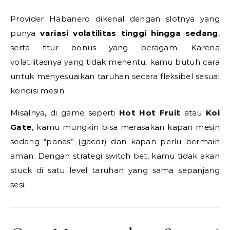
Provider Habanero dikenal dengan slotnya yang
punya
variasi volatilitas tinggi hingga sedang
,
serta fitur bonus yang beragam. Karena
volatilitasnya yang tidak menentu, kamu butuh cara
untuk menyesuaikan taruhan secara fleksibel sesuai
kondisi mesin.
Misalnya, di game seperti
Hot Hot Fruit
atau
Koi
Gate
, kamu mungkin bisa merasakan kapan mesin
sedang “panas” (gacor) dan kapan perlu bermain
aman. Dengan strategi switch bet, kamu tidak akan
stuck di satu level taruhan yang sama sepanjang
sesi.