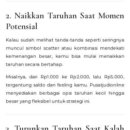
2. Naikkan Taruhan Saat Momen
Potensial
Kalau sudah melihat tanda-tanda seperti seringnya
muncul simbol scatter atau kombinasi mendekati
kemenangan besar, kamu bisa mulai menaikkan
taruhan secara bertahap.
Misalnya, dari Rp1.000 ke Rp2.000, lalu Rp5.000,
tergantung saldo dan feeling kamu. Pusatjudionline
menyediakan berbagai opsi taruhan kecil hingga
besar yang fleksibel untuk strategi ini.
3. Turunkan Taruhan Saat Kalah