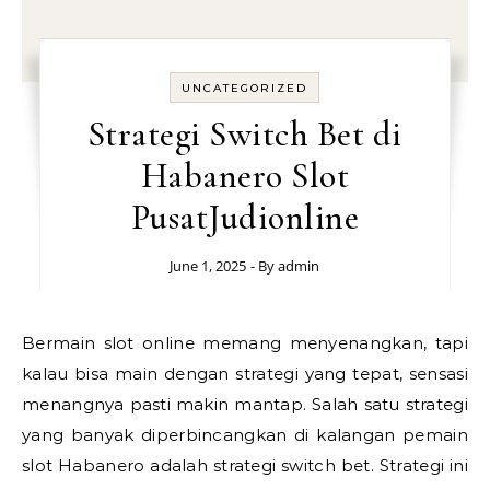
UNCATEGORIZED
Strategi Switch Bet di
Habanero Slot
PusatJudionline
June 1, 2025
- By
admin
Bermain slot online memang menyenangkan, tapi
kalau bisa main dengan strategi yang tepat, sensasi
menangnya pasti makin mantap. Salah satu strategi
yang banyak diperbincangkan di kalangan pemain
slot Habanero adalah strategi switch bet. Strategi ini