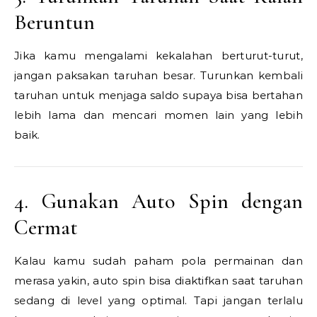
Beruntun
Jika kamu mengalami kekalahan berturut-turut,
jangan paksakan taruhan besar. Turunkan kembali
taruhan untuk menjaga saldo supaya bisa bertahan
lebih lama dan mencari momen lain yang lebih
baik.
4. Gunakan Auto Spin dengan
Cermat
Kalau kamu sudah paham pola permainan dan
merasa yakin, auto spin bisa diaktifkan saat taruhan
sedang di level yang optimal. Tapi jangan terlalu