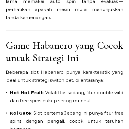
lama memakai auto spin tanpa evaluasi—
perhatikan apakah mesin mulai menunjukkan
tanda kemenangan.
Game Habanero yang Cocok
untuk Strategi Ini
Beberapa slot Habanero punya karakteristik yang
ideal untuk strategi switch bet, di antaranya:
Hot Hot Fruit
: Volatilitas sedang, fitur double wild
dan free spins cukup sering muncul.
Koi Gate
: Slot bertema Jepang ini punya fitur free
spins dengan pengali, cocok untuk taruhan