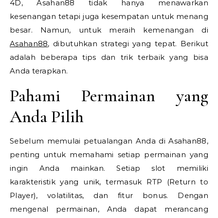
4D, Asahan88 tidak hanya menawarkan
kesenangan tetapi juga kesempatan untuk menang
besar. Namun, untuk meraih kemenangan di
Asahan88
, dibutuhkan strategi yang tepat. Berikut
adalah beberapa tips dan trik terbaik yang bisa
Anda terapkan.
Pahami Permainan yang
Anda Pilih
Sebelum memulai petualangan Anda di Asahan88,
penting untuk memahami setiap permainan yang
ingin Anda mainkan. Setiap slot memiliki
karakteristik yang unik, termasuk RTP (Return to
Player), volatilitas, dan fitur bonus. Dengan
mengenal permainan, Anda dapat merancang