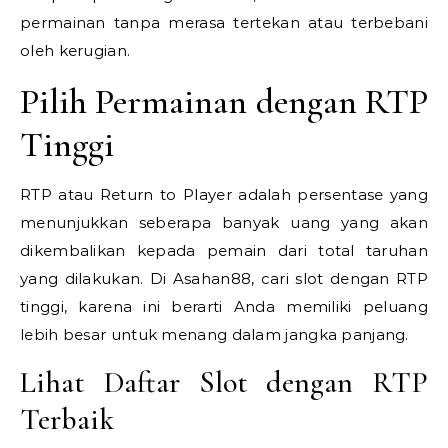
permainan tanpa merasa tertekan atau terbebani
oleh kerugian.
Pilih Permainan dengan RTP
Tinggi
RTP atau Return to Player adalah persentase yang
menunjukkan seberapa banyak uang yang akan
dikembalikan kepada pemain dari total taruhan
yang dilakukan. Di Asahan88, cari slot dengan RTP
tinggi, karena ini berarti Anda memiliki peluang
lebih besar untuk menang dalam jangka panjang.
Lihat Daftar Slot dengan RTP
Terbaik