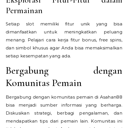
Permainan
Setiap slot memiliki fitur unik yang bisa
dimanfaatkan untuk meningkatkan peluang
menang. Pelajari cara kerja fitur bonus, free spins,
dan simbol khusus agar Anda bisa memaksimalkan
setiap kesempatan yang ada.
Bergabung dengan
Komunitas Pemain
Bergabung dengan komunitas pemain di Asahan88
bisa menjadi sumber informasi yang berharga.
Diskusikan strategi, berbagi pengalaman, dan
mendapatkan tips dari pemain lain. Komunitas ini