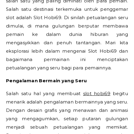
salah satu yang paling diminati oleh para pemain.
Salah satu destinasi terkemuka untuk penggemar
slot adalah Slot Hobi69. Di sinilah petualangan seru
dimulai, di mana gulungan berputar membawa
pemain ke dalam dunia hiburan yang
mengasyikkan dan penuh tantangan. Mari kita
eksplorasi lebih dalam mengenai Slot Hobi69 dan
bagaimana permainan ini menciptakan
petualangan yang seru bagi para pemainnya.
Pengalaman Bermain yang Seru
Salah satu hal yang membuat
slot hobi69
begitu
menarik adalah pengalaman bermainnya yang seru.
Dengan desain grafis yang menawan dan animasi
yang mengagumkan, setiap putaran gulungan
menjadi sebuah petualangan yang memikat.