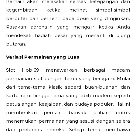
Pemain akan merasakan sensasi ketegangan dan
kegembiraan ketika melihat simbol-simbol
berputar dan berhenti pada posisi yang diinginkan.
Rasakan adrenalin yang mengalir ketika Anda
mendekati hadiah besar yang menanti di ujung
putaran.
Variasi Permainan yang Luas
Slot Hobi69 menawarkan berbagai macam
permainan slot dengan tema yang beragam. Mulai
dari tema-tema klasik seperti buah-buahan dan
kartu remi hingga tema yang lebih modern seperti
petualangan, keajaiban, dan budaya populer. Hal ini
memberikan pemain banyak pilihan untuk
menemukan permainan yang sesuai dengan selera
dan preferensi mereka. Setiap tema membawa