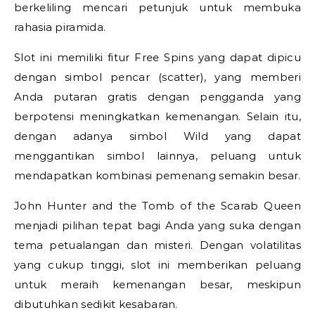
berkeliling mencari petunjuk untuk membuka
rahasia piramida.
Slot ini memiliki fitur Free Spins yang dapat dipicu
dengan simbol pencar (scatter), yang memberi
Anda putaran gratis dengan pengganda yang
berpotensi meningkatkan kemenangan. Selain itu,
dengan adanya simbol Wild yang dapat
menggantikan simbol lainnya, peluang untuk
mendapatkan kombinasi pemenang semakin besar.
John Hunter and the Tomb of the Scarab Queen
menjadi pilihan tepat bagi Anda yang suka dengan
tema petualangan dan misteri. Dengan volatilitas
yang cukup tinggi, slot ini memberikan peluang
untuk meraih kemenangan besar, meskipun
dibutuhkan sedikit kesabaran.