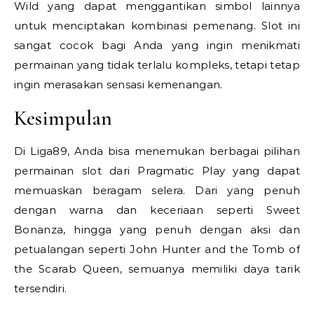
Wild yang dapat menggantikan simbol lainnya
untuk menciptakan kombinasi pemenang. Slot ini
sangat cocok bagi Anda yang ingin menikmati
permainan yang tidak terlalu kompleks, tetapi tetap
ingin merasakan sensasi kemenangan.
Kesimpulan
Di Liga89, Anda bisa menemukan berbagai pilihan
permainan slot dari Pragmatic Play yang dapat
memuaskan beragam selera. Dari yang penuh
dengan warna dan keceriaan seperti Sweet
Bonanza, hingga yang penuh dengan aksi dan
petualangan seperti John Hunter and the Tomb of
the Scarab Queen, semuanya memiliki daya tarik
tersendiri.