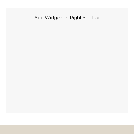
Add Widgets in Right Sidebar