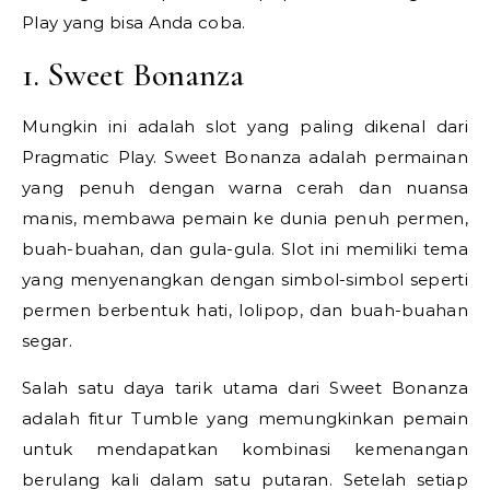
Play yang bisa Anda coba.
1. Sweet Bonanza
Mungkin ini adalah slot yang paling dikenal dari
Pragmatic Play. Sweet Bonanza adalah permainan
yang penuh dengan warna cerah dan nuansa
manis, membawa pemain ke dunia penuh permen,
buah-buahan, dan gula-gula. Slot ini memiliki tema
yang menyenangkan dengan simbol-simbol seperti
permen berbentuk hati, lolipop, dan buah-buahan
segar.
Salah satu daya tarik utama dari Sweet Bonanza
adalah fitur Tumble yang memungkinkan pemain
untuk mendapatkan kombinasi kemenangan
berulang kali dalam satu putaran. Setelah setiap