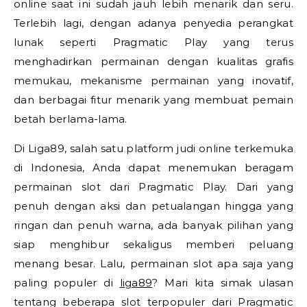
online saat ini sudah jauh lebih menarik dan seru.
Terlebih lagi, dengan adanya penyedia perangkat
lunak seperti Pragmatic Play yang terus
menghadirkan permainan dengan kualitas grafis
memukau, mekanisme permainan yang inovatif,
dan berbagai fitur menarik yang membuat pemain
betah berlama-lama.
Di Liga89, salah satu platform judi online terkemuka
di Indonesia, Anda dapat menemukan beragam
permainan slot dari Pragmatic Play. Dari yang
penuh dengan aksi dan petualangan hingga yang
ringan dan penuh warna, ada banyak pilihan yang
siap menghibur sekaligus memberi peluang
menang besar. Lalu, permainan slot apa saja yang
paling populer di
liga89
? Mari kita simak ulasan
tentang beberapa slot terpopuler dari Pragmatic