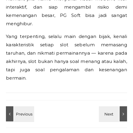
interaktif, dan siap mengambil risiko demi
kemenangan besar, PG Soft bisa jadi sangat
menghibur.
Yang terpenting, selalu main dengan bijak, kenali
karakteristik setiap slot sebelum memasang
taruhan, dan nikmati permainannya — karena pada
akhirnya, slot bukan hanya soal menang atau kalah,
tapi juga soal pengalaman dan kesenangan
bermain.