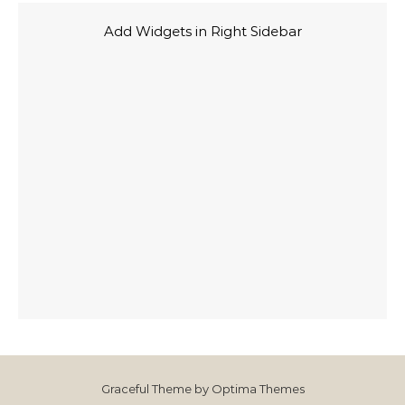
Add Widgets in Right Sidebar
Graceful Theme by
Optima Themes