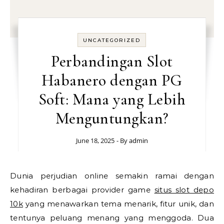
UNCATEGORIZED
Perbandingan Slot
Habanero dengan PG
Soft: Mana yang Lebih
Menguntungkan?
June 18, 2025
- By
admin
Dunia perjudian online semakin ramai dengan
kehadiran berbagai provider game
situs slot depo
10k
yang menawarkan tema menarik, fitur unik, dan
tentunya peluang menang yang menggoda. Dua