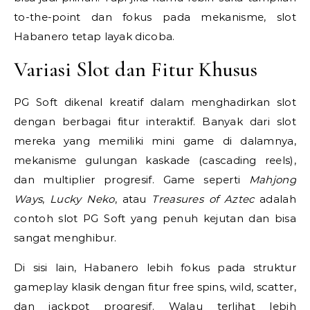
to-the-point dan fokus pada mekanisme, slot
Habanero tetap layak dicoba.
Variasi Slot dan Fitur Khusus
PG Soft dikenal kreatif dalam menghadirkan slot
dengan berbagai fitur interaktif. Banyak dari slot
mereka yang memiliki mini game di dalamnya,
mekanisme gulungan kaskade (cascading reels),
dan multiplier progresif. Game seperti
Mahjong
Ways
,
Lucky Neko
, atau
Treasures of Aztec
adalah
contoh slot PG Soft yang penuh kejutan dan bisa
sangat menghibur.
Di sisi lain, Habanero lebih fokus pada struktur
gameplay klasik dengan fitur free spins, wild, scatter,
dan jackpot progresif. Walau terlihat lebih