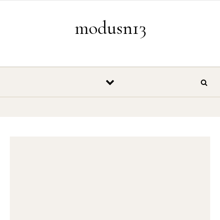
Skip to content
modusn13