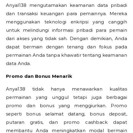
Anyal138 mengutamakan keamanan data pribadi
dan transaksi keuangan para pemainnya. Mereka
menggunakan teknologi enkripsi yang canggih
untuk melindungi informasi pribadi para pemain
dari akses yang tidak sah. Dengan demikian, Anda
dapat bermain dengan tenang dan fokus pada
permainan Anda tanpa khawatir tentang keamanan
data Anda.
Promo dan Bonus Menarik
Anya138 tidak hanya menawarkan kualitas
permainan yang unggul tetapi juga berbagai
promo dan bonus yang menggiurkan. Promo
seperti bonus selamat datang, bonus deposit,
putaran gratis, dan promo cashback dapat
membantu Anda meningkatkan modal bermain