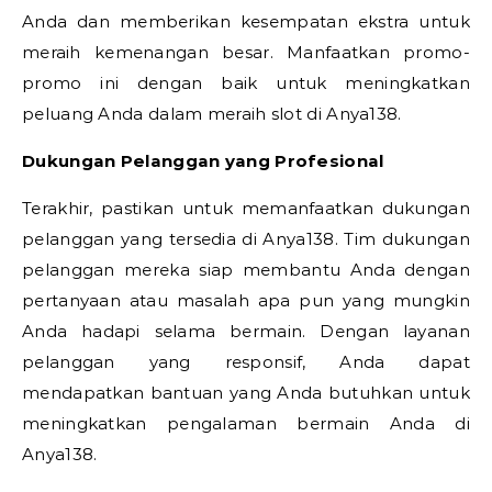
Anda dan memberikan kesempatan ekstra untuk
meraih kemenangan besar. Manfaatkan promo-
promo ini dengan baik untuk meningkatkan
peluang Anda dalam meraih slot di Anya138.
Dukungan Pelanggan yang Profesional
Terakhir, pastikan untuk memanfaatkan dukungan
pelanggan yang tersedia di Anya138. Tim dukungan
pelanggan mereka siap membantu Anda dengan
pertanyaan atau masalah apa pun yang mungkin
Anda hadapi selama bermain. Dengan layanan
pelanggan yang responsif, Anda dapat
mendapatkan bantuan yang Anda butuhkan untuk
meningkatkan pengalaman bermain Anda di
Anya138.