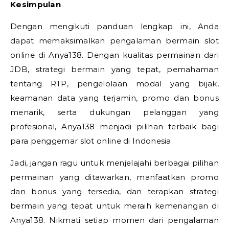
Kesimpulan
Dengan mengikuti panduan lengkap ini, Anda
dapat memaksimalkan pengalaman bermain slot
online di Anya138. Dengan kualitas permainan dari
JDB, strategi bermain yang tepat, pemahaman
tentang RTP, pengelolaan modal yang bijak,
keamanan data yang terjamin, promo dan bonus
menarik, serta dukungan pelanggan yang
profesional, Anya138 menjadi pilihan terbaik bagi
para penggemar slot online di Indonesia.
Jadi, jangan ragu untuk menjelajahi berbagai pilihan
permainan yang ditawarkan, manfaatkan promo
dan bonus yang tersedia, dan terapkan strategi
bermain yang tepat untuk meraih kemenangan di
Anya138. Nikmati setiap momen dari pengalaman