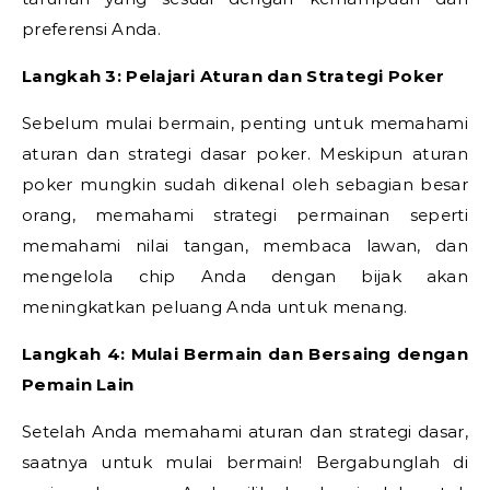
preferensi Anda.
Langkah 3: Pelajari Aturan dan Strategi Poker
Sebelum mulai bermain, penting untuk memahami
aturan dan strategi dasar poker. Meskipun aturan
poker mungkin sudah dikenal oleh sebagian besar
orang, memahami strategi permainan seperti
memahami nilai tangan, membaca lawan, dan
mengelola chip Anda dengan bijak akan
meningkatkan peluang Anda untuk menang.
Langkah 4: Mulai Bermain dan Bersaing dengan
Pemain Lain
Setelah Anda memahami aturan dan strategi dasar,
saatnya untuk mulai bermain! Bergabunglah di