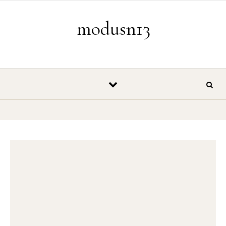
Skip to content
modusn13