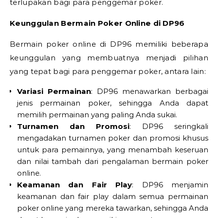
terlupakan bagi para penggemar poker.
Keunggulan Bermain Poker Online di DP96
Bermain poker online di DP96 memiliki beberapa
keunggulan yang membuatnya menjadi pilihan
yang tepat bagi para penggemar poker, antara lain:
Variasi Permainan
: DP96 menawarkan berbagai
jenis permainan poker, sehingga Anda dapat
memilih permainan yang paling Anda sukai.
Turnamen dan Promosi
: DP96 seringkali
mengadakan turnamen poker dan promosi khusus
untuk para pemainnya, yang menambah keseruan
dan nilai tambah dari pengalaman bermain poker
online.
Keamanan dan Fair Play
: DP96 menjamin
keamanan dan fair play dalam semua permainan
poker online yang mereka tawarkan, sehingga Anda