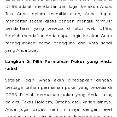
DP96 adalah mendaftar dan login ke akun Anda.
Jika Anda belum memiliki akun, Anda dapat
mendaftar secara gratis dengan mengisi formulir
pendaftaran yang tersedia di situs web DP96.
Setelah mendaftar, Anda dapat login ke akun Anda
menggunakan nama pengguna dan kata sandi
yang Anda buat.
Langkah 2: Pilih Permainan Poker yang Anda
Sukai
Setelah login, Anda akan dihadapkan dengan
berbagai pilihan permainan poker yang tersedia di
DP96. Pilihlah permainan poker yang Anda sukai,
baik itu Texas Hold’em, Omaha, atau varian lainnya.
Anda juga dapat memilih meja dengan level
taruhan yang sesuai dengan kemampuan dan