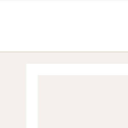
Skip to content