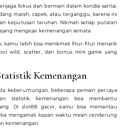
enjaga fokus dan bermain dalam kondisi santai.
dang marah, capek, atau terganggu, karena ini
n keputusan taruhan. Nikmati setiap putaran
 ajang mengejar kemenangan semata.
, kamu lebih bisa menikmati fitur-fitur menarik
mbol wild, scatter, dan bonus mini game yang
 Statistik Kemenangan
ada keberuntungan, beberapa pemain percaya
n statistik kemenangan bisa membantu
ng. Di slot88 gacor, kamu bisa memantau
oba mengamati kapan waktu mesin cenderung
kan kemenangan.