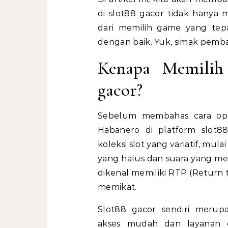
di slot88 gacor tidak hanya 
dari memilih game yang tep
dengan baik. Yuk, simak pemb
Kenapa Memilih
gacor?
Sebelum membahas cara opt
Habanero di platform slot8
koleksi slot yang variatif, mu
yang halus dan suara yang m
dikenal memiliki RTP (Return 
memikat.
Slot88 gacor sendiri merup
akses mudah dan layanan o