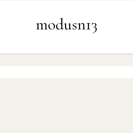
modusn13