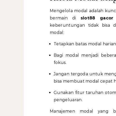
Mengelola modal adalah kunci
bermain di
slot88 gacor
keberuntungan tidak bisa di
modal:
Tetapkan batas modal harian
Bagi modal menjadi beber
fokus.
Jangan tergoda untuk menge
bisa membuat modal cepat h
Gunakan fitur taruhan otom
pengeluaran.
Manajemen modal yang b