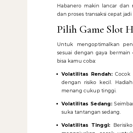
Habanero makin lancar dan ny
dan proses transaksi cepat jadi n
Pilih Game Slot H
Untuk mengoptimalkan peng
sesuai dengan gaya bermain
bisa kamu coba:
Volatilitas Rendah:
Cocok u
dengan risiko kecil. Hadia
menang cukup tinggi.
Volatilitas Sedang:
Seimban
suka tantangan sedang.
Volatilitas Tinggi:
Berisiko