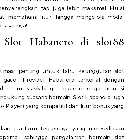
menyenangkan, tapi juga lebih maksimal. Mulai
at, memahami fitur, hingga mengelola modal
ahasannya!
 Slot Habanero di slot88
imasi, penting untuk tahu keunggulan slot
8 gacor. Provider Habanero terkenal dengan
lai dari tema klasik hingga modern dengan animasi
endukung suasana bermain. Slot Habanero juga
to Player) yang kompetitif dan fitur bonus yang
akan platform terpercaya yang menyediakan
ptimal, sehingga pengalaman bermain slot