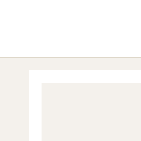
Skip to content