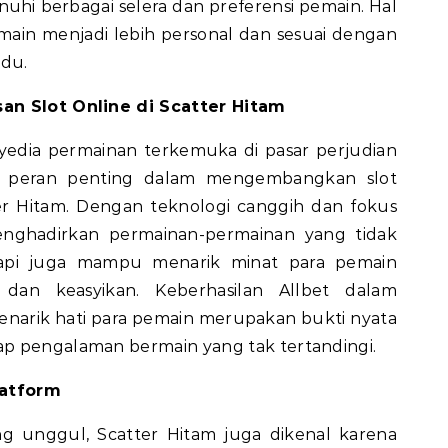
hi berbagai selera dan preferensi pemain. Hal
ain menjadi lebih personal dan sesuai dengan
idu.
an Slot Online di Scatter Hitam
nyedia permainan terkemuka di pasar perjudian
an peran penting dalam mengembangkan slot
er Hitam. Dengan teknologi canggih dan fokus
menghadirkan permainan-permainan yang tidak
etapi juga mampu menarik minat para pemain
dan keasyikan. Keberhasilan Allbet dalam
enarik hati para pemain merupakan bukti nyata
p pengalaman bermain yang tak tertandingi.
atform
ng unggul, Scatter Hitam juga dikenal karena