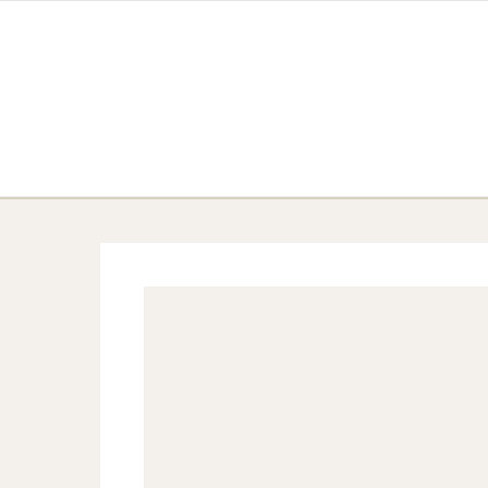
Skip to content