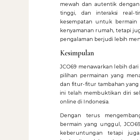
mewah dan autentik dengan d
tinggi, dan interaksi real
kesempatan untuk bermain ga
kenyamanan rumah, tetapi j
pengalaman berjudi lebih m
Kesimpulan
JCO69 menawarkan lebih dari 
pilihan permainan yang mena
dan fitur-fitur tambahan ya
ini telah membuktikan diri s
online di Indonesia.
Dengan terus mengembang
bermain yang unggul, JCO69
keberuntungan tetapi juga