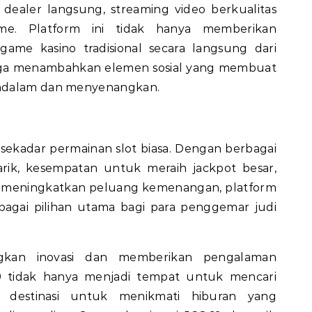
ealer langsung, streaming video berkualitas
-time. Platform ini tidak hanya memberikan
me kasino tradisional secara langsung dari
uga menambahkan elemen sosial yang membuat
endalam dan menyenangkan.
sekadar permainan slot biasa. Dengan berbagai
rik, kesempatan untuk meraih jackpot besar,
ng meningkatkan peluang kemenangan, platform
ebagai pilihan utama bagi para penggemar judi
kan inovasi dan memberikan pengalaman
 tidak hanya menjadi tempat untuk mencari
 destinasi untuk menikmati hiburan yang