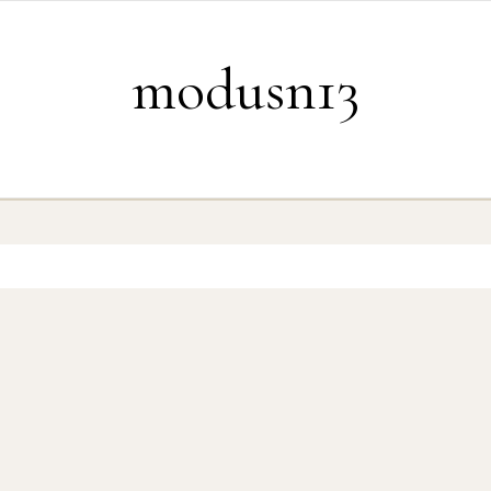
modusn13