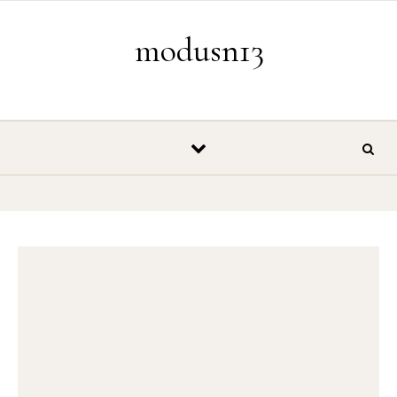
Skip to content
modusn13