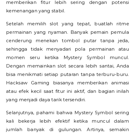
memberikan fitur lebih sering dengan potensi
kemenangan yang stabil.
Setelah memilih slot yang tepat, buatlah ritme
permainan yang nyaman. Banyak pemain pemula
cenderung menekan tombol putar tanpa jeda,
sehingga tidak menyadari pola permainan atau
momen seru ketika Mystery Symbol muncul.
Dengan memainkan slot secara lebih santai, Anda
bisa menikmati setiap putaran tanpa terburu-buru.
Hacksaw Gaming biasanya memberikan animasi
atau efek kecil saat fitur ini aktif, dan bagian inilah
yang menjadi daya tarik tersendiri.
Selanjutnya, pahami bahwa Mystery Symbol sering
kali bekerja lebih efektif ketika muncul dalam
jumlah banyak di gulungan. Artinya, semakin