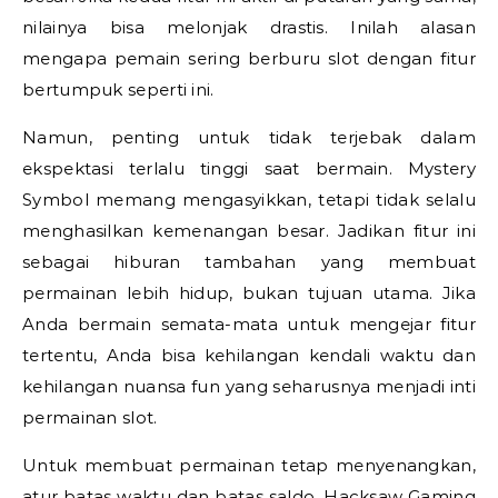
nilainya bisa melonjak drastis. Inilah alasan
mengapa pemain sering berburu slot dengan fitur
bertumpuk seperti ini.
Namun, penting untuk tidak terjebak dalam
ekspektasi terlalu tinggi saat bermain. Mystery
Symbol memang mengasyikkan, tetapi tidak selalu
menghasilkan kemenangan besar. Jadikan fitur ini
sebagai hiburan tambahan yang membuat
permainan lebih hidup, bukan tujuan utama. Jika
Anda bermain semata-mata untuk mengejar fitur
tertentu, Anda bisa kehilangan kendali waktu dan
kehilangan nuansa fun yang seharusnya menjadi inti
permainan slot.
Untuk membuat permainan tetap menyenangkan,
atur batas waktu dan batas saldo. Hacksaw Gaming