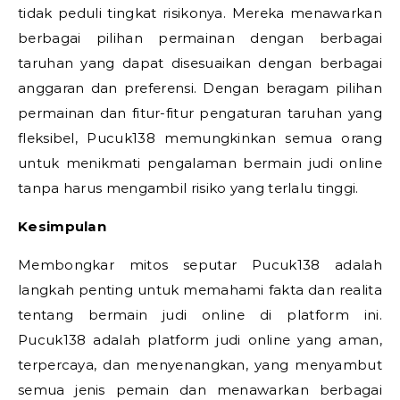
tidak peduli tingkat risikonya. Mereka menawarkan
berbagai pilihan permainan dengan berbagai
taruhan yang dapat disesuaikan dengan berbagai
anggaran dan preferensi. Dengan beragam pilihan
permainan dan fitur-fitur pengaturan taruhan yang
fleksibel, Pucuk138 memungkinkan semua orang
untuk menikmati pengalaman bermain judi online
tanpa harus mengambil risiko yang terlalu tinggi.
Kesimpulan
Membongkar mitos seputar Pucuk138 adalah
langkah penting untuk memahami fakta dan realita
tentang bermain judi online di platform ini.
Pucuk138 adalah platform judi online yang aman,
terpercaya, dan menyenangkan, yang menyambut
semua jenis pemain dan menawarkan berbagai