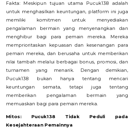
Fakta: Meskipun tujuan utama Pucuk138 adalah
untuk menghasilkan keuntungan, platform ini juga
memiliki komitmen untuk menyediakan
pengalaman bermain yang menyenangkan dan
menghibur bagi para pemain mereka. Mereka
memprioritaskan kepuasan dan kesenangan para
pemain mereka, dan berusaha untuk memberikan
nilai tambah melalui berbagai bonus, promosi, dan
turnamen yang menarik. Dengan demikian,
Pucuk138 bukan hanya tentang mencari
keuntungan semata, tetapi juga tentang
memberikan pengalaman bermain yang
memuaskan bagi para pemain mereka.
Mitos: Pucuk138 Tidak Peduli pada
Kesejahteraan Pemainnya