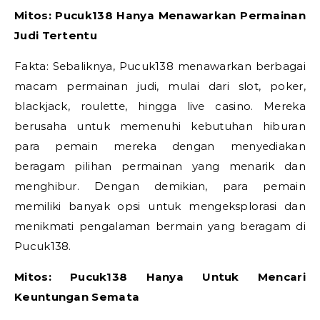
Mitos: Pucuk138 Hanya Menawarkan Permainan
Judi Tertentu
Fakta: Sebaliknya, Pucuk138 menawarkan berbagai
macam permainan judi, mulai dari slot, poker,
blackjack, roulette, hingga live casino. Mereka
berusaha untuk memenuhi kebutuhan hiburan
para pemain mereka dengan menyediakan
beragam pilihan permainan yang menarik dan
menghibur. Dengan demikian, para pemain
memiliki banyak opsi untuk mengeksplorasi dan
menikmati pengalaman bermain yang beragam di
Pucuk138.
Mitos: Pucuk138 Hanya Untuk Mencari
Keuntungan Semata