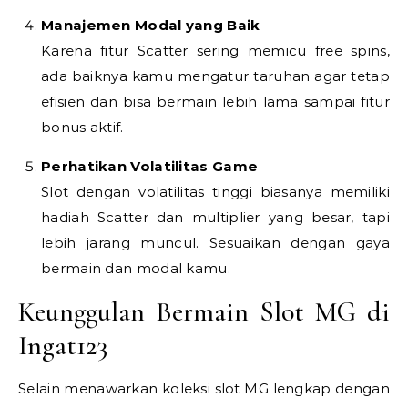
Manajemen Modal yang Baik
Karena fitur Scatter sering memicu free spins,
ada baiknya kamu mengatur taruhan agar tetap
efisien dan bisa bermain lebih lama sampai fitur
bonus aktif.
Perhatikan Volatilitas Game
Slot dengan volatilitas tinggi biasanya memiliki
hadiah Scatter dan multiplier yang besar, tapi
lebih jarang muncul. Sesuaikan dengan gaya
bermain dan modal kamu.
Keunggulan Bermain Slot MG di
Ingat123
Selain menawarkan koleksi slot MG lengkap dengan