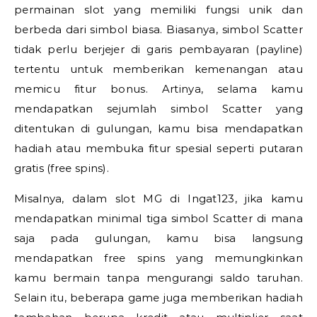
permainan slot yang memiliki fungsi unik dan
berbeda dari simbol biasa. Biasanya, simbol Scatter
tidak perlu berjejer di garis pembayaran (payline)
tertentu untuk memberikan kemenangan atau
memicu fitur bonus. Artinya, selama kamu
mendapatkan sejumlah simbol Scatter yang
ditentukan di gulungan, kamu bisa mendapatkan
hadiah atau membuka fitur spesial seperti putaran
gratis (free spins).
Misalnya, dalam slot MG di Ingat123, jika kamu
mendapatkan minimal tiga simbol Scatter di mana
saja pada gulungan, kamu bisa langsung
mendapatkan free spins yang memungkinkan
kamu bermain tanpa mengurangi saldo taruhan.
Selain itu, beberapa game juga memberikan hadiah