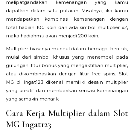
melipatgandakan kemenangan yang kamu
dapatkan dalam satu putaran. Misalnya, jika kamu
mendapatkan kombinasi kemenangan dengan
total hadiah 100 koin dan ada simbol multiplier x2,
maka hadiahmu akan menjadi 200 koin.
Multiplier biasanya muncul dalam berbagai bentuk,
mulai dari simbol khusus yang menempel pada
gulungan, fitur bonus yang mengaktifkan multiplier,
atau dikombinasikan dengan fitur free spins. Slot
MG di Ingat123 dikenal memiliki desain multiplier
yang kreatif dan memberikan sensasi kemenangan
yang semakin menarik.
Cara Kerja Multiplier dalam Slot
MG Ingat123