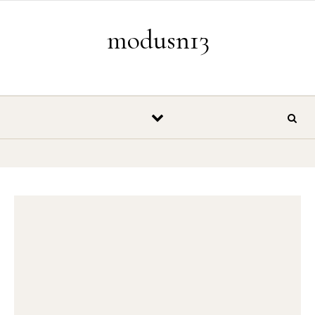
Skip to content
modusn13