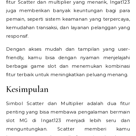
fitur Scatter dan multiplier yang menarik, Ingat123
juga memberikan banyak keuntungan bagi para
pemain, seperti sistem keamanan yang terpercaya,
kemudahan transaksi, dan layanan pelanggan yang
responsif.
Dengan akses mudah dan tampilan yang user-
friendly, kamu bisa dengan nyaman menjelajahi
berbagai game slot dan menemukan kombinasi
fitur terbaik untuk meningkatkan peluang menang.
Kesimpulan
Simbol Scatter dan Multiplier adalah dua fitur
penting yang bisa membawa pengalaman bermain
slot MG di Ingat123 menjadi lebih seru dan
menguntungkan. Scatter memberi kamu