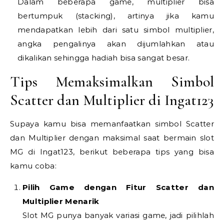
Dalam beberapa game, multiplier bisa
bertumpuk (stacking), artinya jika kamu
mendapatkan lebih dari satu simbol multiplier,
angka pengalinya akan dijumlahkan atau
dikalikan sehingga hadiah bisa sangat besar.
Tips Memaksimalkan Simbol
Scatter dan Multiplier di Ingat123
Supaya kamu bisa memanfaatkan simbol Scatter
dan Multiplier dengan maksimal saat bermain slot
MG di Ingat123, berikut beberapa tips yang bisa
kamu coba:
Pilih Game dengan Fitur Scatter dan
Multiplier Menarik
Slot MG punya banyak variasi game, jadi pilihlah