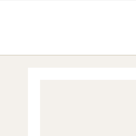
Skip to content