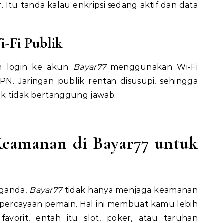
Itu tanda kalau enkripsi sedang aktif dan data
i-Fi Publik
n login ke akun
Bayar77
menggunakan Wi-Fi
. Jaringan publik rentan disusupi, sehingga
hak tidak bertanggung jawab.
Keamanan di Bayar77 untuk
 ganda,
Bayar77
tidak hanya menjaga keamanan
percayaan pemain. Hal ini membuat kamu lebih
avorit, entah itu slot, poker, atau taruhan