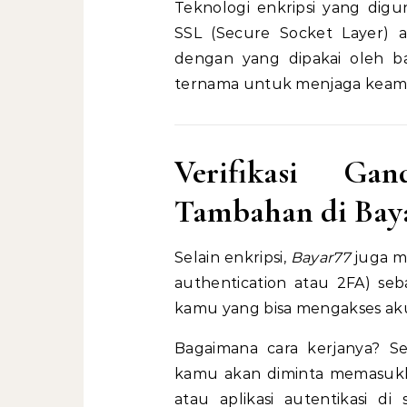
Teknologi enkripsi yang digun
SSL (Secure Socket Layer) a
dengan yang dipakai oleh 
ternama untuk menjaga keam
Verifikasi Ga
Tambahan di Bay
Selain enkripsi,
Bayar77
juga m
authentication atau 2FA) se
kamu yang bisa mengakses ak
Bagaimana cara kerjanya? 
kamu akan diminta memasukk
atau aplikasi autentikasi d