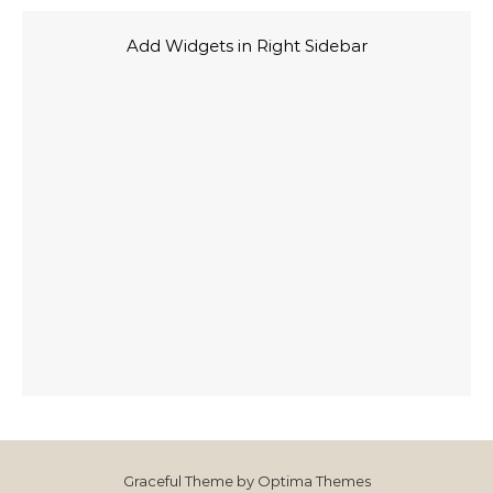
Add Widgets in Right Sidebar
Graceful Theme by
Optima Themes