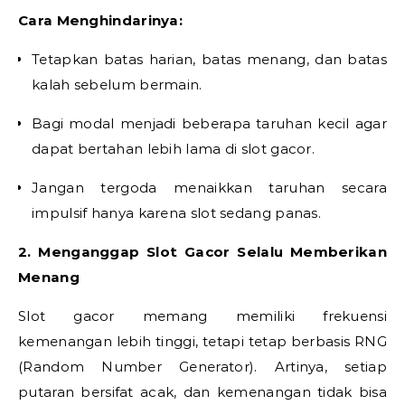
Cara Menghindarinya:
Tetapkan batas harian, batas menang, dan batas
kalah sebelum bermain.
Bagi modal menjadi beberapa taruhan kecil agar
dapat bertahan lebih lama di slot gacor.
Jangan tergoda menaikkan taruhan secara
impulsif hanya karena slot sedang panas.
2. Menganggap Slot Gacor Selalu Memberikan
Menang
Slot gacor memang memiliki frekuensi
kemenangan lebih tinggi, tetapi tetap berbasis RNG
(Random Number Generator). Artinya, setiap
putaran bersifat acak, dan kemenangan tidak bisa