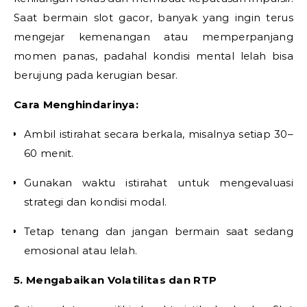
Saat bermain slot gacor, banyak yang ingin terus
mengejar kemenangan atau memperpanjang
momen panas, padahal kondisi mental lelah bisa
berujung pada kerugian besar.
Cara Menghindarinya:
Ambil istirahat secara berkala, misalnya setiap 30–
60 menit.
Gunakan waktu istirahat untuk mengevaluasi
strategi dan kondisi modal.
Tetap tenang dan jangan bermain saat sedang
emosional atau lelah.
5. Mengabaikan Volatilitas dan RTP