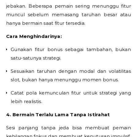
jebakan. Beberapa pemain sering menunggu fitur
muncul sebelum memasang taruhan besar atau
hanya bermain saat fitur tersedia.
Cara Menghindarinya:
Gunakan fitur bonus sebagai tambahan, bukan
satu-satunya strategi.
Sesuaikan taruhan dengan modal dan volatilitas
slot, bukan hanya menunggu momen bonus.
Catat pola kemunculan fitur untuk strategi yang
lebih realistis.
4. Bermain Terlalu Lama Tanpa Istirahat
Sesi panjang tanpa jeda bisa membuat pemain
kehilangan fokus dan membuat keputusan impulsif.