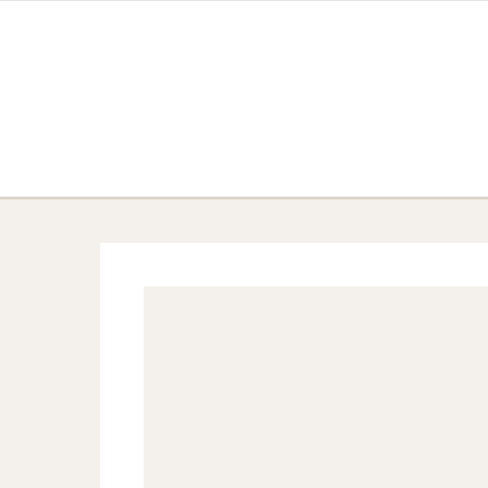
Skip to content