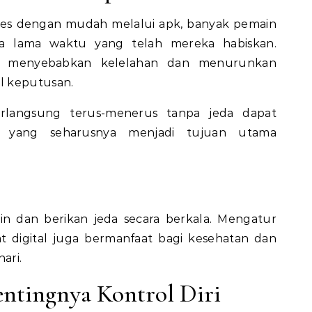
ses dengan mudah melalui apk, banyak pemain
pa lama waktu yang telah mereka habiskan.
at menyebabkan kelelahan dan menurunkan
 keputusan.
berlangsung terus-menerus tanpa jeda dapat
n yang seharusnya menjadi tujuan utama
n dan berikan jeda secara berkala. Mengatur
digital juga bermanfaat bagi kesehatan dan
ari.
entingnya Kontrol Diri