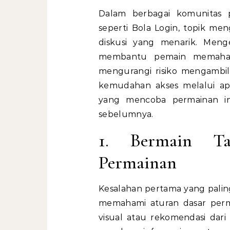
Dalam berbagai komunitas 
seperti Bola Login, topik me
diskusi yang menarik. Meng
membantu pemain memahami
mengurangi risiko mengambil
kemudahan akses melalui a
yang mencoba permainan in
sebelumnya.
1. Bermain T
Permainan
Kesalahan pertama yang paling
memahami aturan dasar perma
visual atau rekomendasi dar