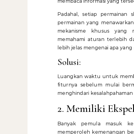
membaca informasi yang tersed
Padahal, setiap permainan s
permainan yang menawarkan f
mekanisme khusus yang m
memahami aturan terlebih d
lebih jelas mengenai apa yan
Solusi:
Luangkan waktu untuk memba
fiturnya sebelum mulai be
menghindari kesalahpahaman y
2. Memiliki Ekspe
Banyak pemula masuk ke 
memperoleh kemenangan besar