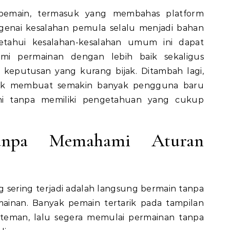
pemain, termasuk yang membahas platform
ngenai kesalahan pemula selalu menjadi bahan
etahui kesalahan-kesalahan umum ini dapat
 permainan dengan lebih baik sekaligus
 keputusan yang kurang bijak. Ditambah lagi,
pk membuat semakin banyak pengguna baru
i tanpa memiliki pengetahuan yang cukup
anpa Memahami Aturan
 sering terjadi adalah langsung bermain tanpa
inan. Banyak pemain tertarik pada tampilan
i teman, lalu segera memulai permainan tanpa