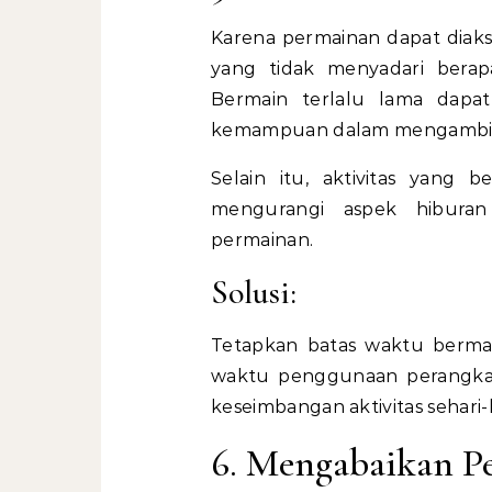
Karena permainan dapat diak
yang tidak menyadari bera
Bermain terlalu lama dap
kemampuan dalam mengambil
Selain itu, aktivitas yang 
mengurangi aspek hibura
permainan.
Solusi:
Tetapkan batas waktu bermai
waktu penggunaan perangkat 
keseimbangan aktivitas sehari-h
6. Mengabaikan P