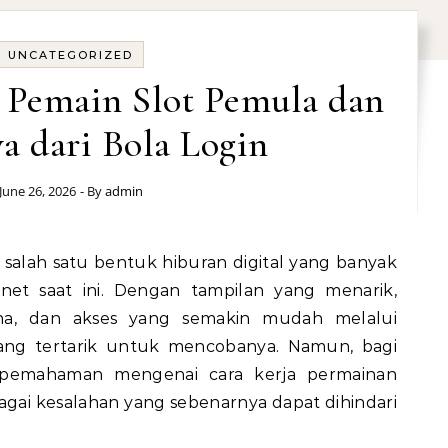
UNCATEGORIZED
l Pemain Slot Pemula dan
a dari Bola Login
June 26, 2026
- By
admin
 salah satu bentuk hiburan digital yang banyak
net saat ini. Dengan tampilan yang menarik,
ana, dan akses yang semakin mudah melalui
rang tertarik untuk mencobanya. Namun, bagi
pemahaman mengenai cara kerja permainan
gai kesalahan yang sebenarnya dapat dihindari