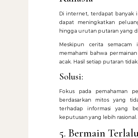
Di internet, terdapat banyak 
dapat meningkatkan peluan
hingga urutan putaran yang
Meskipun cerita semacam i
memahami bahwa permainan
acak. Hasil setiap putaran tid
Solusi:
Fokus pada pemahaman per
berdasarkan mitos yang tida
terhadap informasi yang
keputusan yang lebih rasional.
5. Bermain Terlal