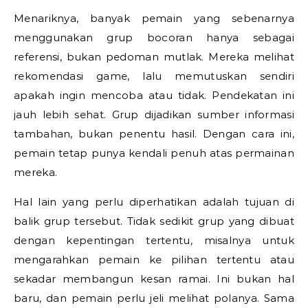
Menariknya, banyak pemain yang sebenarnya
menggunakan grup bocoran hanya sebagai
referensi, bukan pedoman mutlak. Mereka melihat
rekomendasi game, lalu memutuskan sendiri
apakah ingin mencoba atau tidak. Pendekatan ini
jauh lebih sehat. Grup dijadikan sumber informasi
tambahan, bukan penentu hasil. Dengan cara ini,
pemain tetap punya kendali penuh atas permainan
mereka.
Hal lain yang perlu diperhatikan adalah tujuan di
balik grup tersebut. Tidak sedikit grup yang dibuat
dengan kepentingan tertentu, misalnya untuk
mengarahkan pemain ke pilihan tertentu atau
sekadar membangun kesan ramai. Ini bukan hal
baru, dan pemain perlu jeli melihat polanya. Sama