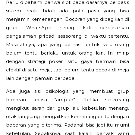
Perlu dipahami bahwa slot pada dasarnya berbasis
sistem acak. Tidak ada pola pasti yang bisa
menjamin kemenangan. Bocoran yang dibagikan di
grup WhatsApp sering kali berdasarkan
pengalaman pribadi seseorang di waktu tertentu.
Masalahnya, apa yang berhasil untuk satu orang
belum tentu berlaku untuk orang lain. Ini mirip
dengan strategi poker: satu gaya bermain bisa
efektif di satu meja, tapi belum tentu cocok di meja
lain dengan pemain berbeda.
Ada juga sisi psikologis yang membuat grup
bocoran terasa “ampuh”. Ketika seseorang
mengikuti saran dari grup lalu kebetulan menang,
otak langsung mengaitkan kemenangan itu dengan
bocoran yang diterima. Padahal bisa jadi itu murni
kebetulan. Sebaliknya, saat kalah, banyak yang