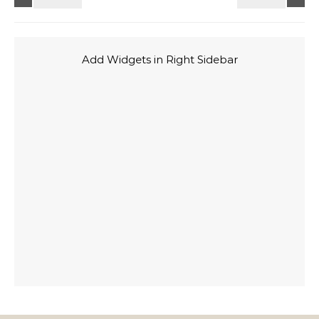
Add Widgets in Right Sidebar