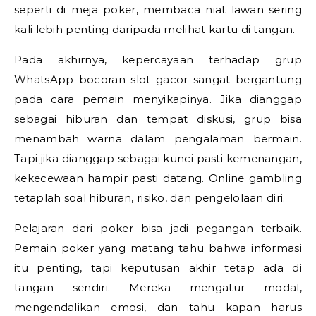
seperti di meja poker, membaca niat lawan sering
kali lebih penting daripada melihat kartu di tangan.
Pada akhirnya, kepercayaan terhadap grup
WhatsApp bocoran slot gacor sangat bergantung
pada cara pemain menyikapinya. Jika dianggap
sebagai hiburan dan tempat diskusi, grup bisa
menambah warna dalam pengalaman bermain.
Tapi jika dianggap sebagai kunci pasti kemenangan,
kekecewaan hampir pasti datang. Online gambling
tetaplah soal hiburan, risiko, dan pengelolaan diri.
Pelajaran dari poker bisa jadi pegangan terbaik.
Pemain poker yang matang tahu bahwa informasi
itu penting, tapi keputusan akhir tetap ada di
tangan sendiri. Mereka mengatur modal,
mengendalikan emosi, dan tahu kapan harus