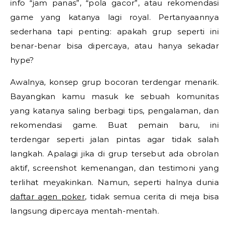
info “jam panas”, “pola gacor”, atau rekomendasi
game yang katanya lagi royal. Pertanyaannya
sederhana tapi penting: apakah grup seperti ini
benar-benar bisa dipercaya, atau hanya sekadar
hype?
Awalnya, konsep grup bocoran terdengar menarik.
Bayangkan kamu masuk ke sebuah komunitas
yang katanya saling berbagi tips, pengalaman, dan
rekomendasi game. Buat pemain baru, ini
terdengar seperti jalan pintas agar tidak salah
langkah. Apalagi jika di grup tersebut ada obrolan
aktif, screenshot kemenangan, dan testimoni yang
terlihat meyakinkan. Namun, seperti halnya dunia
daftar agen poker
, tidak semua cerita di meja bisa
langsung dipercaya mentah-mentah.