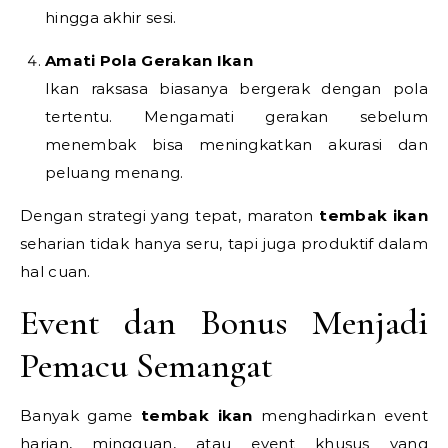
hingga akhir sesi.
Amati Pola Gerakan Ikan
Ikan raksasa biasanya bergerak dengan pola
tertentu. Mengamati gerakan sebelum
menembak bisa meningkatkan akurasi dan
peluang menang.
Dengan strategi yang tepat, maraton
tembak ikan
seharian tidak hanya seru, tapi juga produktif dalam
hal cuan.
Event dan Bonus Menjadi
Pemacu Semangat
Banyak game
tembak ikan
menghadirkan event
harian, mingguan, atau event khusus yang