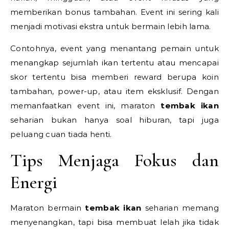
memberikan bonus tambahan. Event ini sering kali
menjadi motivasi ekstra untuk bermain lebih lama.
Contohnya, event yang menantang pemain untuk
menangkap sejumlah ikan tertentu atau mencapai
skor tertentu bisa memberi reward berupa koin
tambahan, power-up, atau item eksklusif. Dengan
memanfaatkan event ini, maraton
tembak ikan
seharian bukan hanya soal hiburan, tapi juga
peluang cuan tiada henti.
Tips Menjaga Fokus dan
Energi
Maraton bermain
tembak ikan
seharian memang
menyenangkan, tapi bisa membuat lelah jika tidak