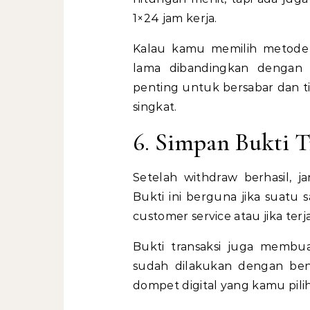
1×24 jam kerja.
Kalau kamu memilih metode t
lama dibandingkan dengan e
penting untuk bersabar dan t
singkat.
6. Simpan Bukti T
Setelah withdraw berhasil, 
Bukti ini berguna jika suatu
customer service atau jika terj
Bukti transaksi juga membu
sudah dilakukan dengan ben
dompet digital yang kamu pilih