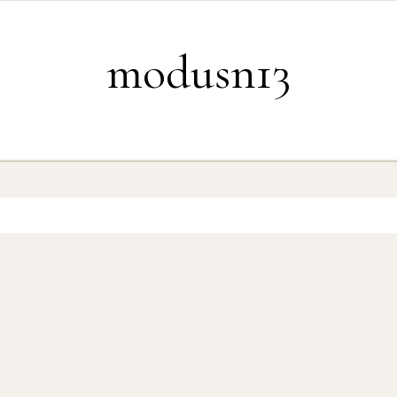
modusn13