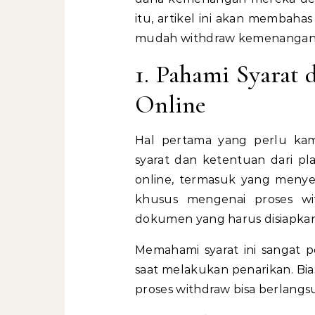
itu, artikel ini akan membaha
mudah withdraw kemenangan
1. Pahami Syarat 
Online
Hal pertama yang perlu k
syarat dan ketentuan dari pl
online, termasuk yang meny
khusus mengenai proses wit
dokumen yang harus disiapkan
Memahami syarat ini sangat 
saat melakukan penarikan. Bi
proses withdraw bisa berlangs