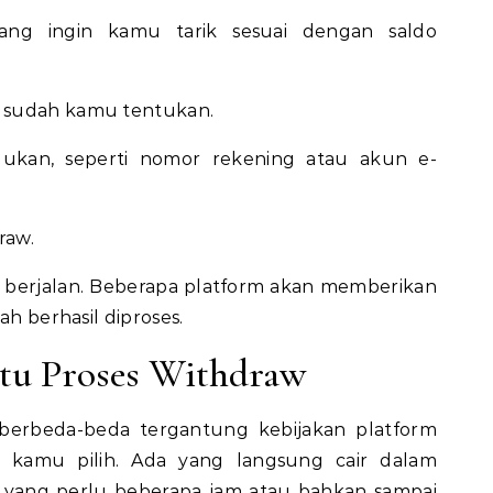
ng ingin kamu tarik sesuai dengan saldo
g sudah kamu tentukan.
lukan, seperti nomor rekening atau akun e-
raw.
a berjalan. Beberapa platform akan memberikan
ah berhasil diproses.
ktu Proses Withdraw
berbeda-beda tergantung kebijakan platform
 kamu pilih. Ada yang langsung cair dalam
a yang perlu beberapa jam atau bahkan sampai