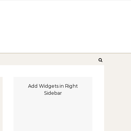
Add Widgets in Right
Sidebar