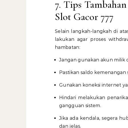
7. Tips Tambahan
Slot Gacor 777
Selain langkah-langkah di at
lakukan agar proses withdr
hambatan:
Jangan gunakan akun milik 
Pastikan saldo kemenangan
Gunakan koneksi internet ya
Hindari melakukan penarika
gangguan sistem.
Jika ada kendala, segera h
dan jelas.