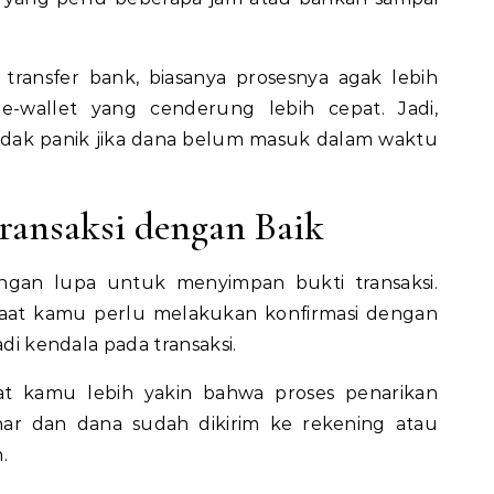
ransfer bank, biasanya prosesnya agak lebih
-wallet yang cenderung lebih cepat. Jadi,
idak panik jika dana belum masuk dalam waktu
ransaksi dengan Baik
jangan lupa untuk menyimpan bukti transaksi.
 saat kamu perlu melakukan konfirmasi dengan
adi kendala pada transaksi.
at kamu lebih yakin bahwa proses penarikan
ar dan dana sudah dikirim ke rekening atau
.