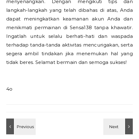
menyenangkan. Dengan mengikuti tips dan
langkah-langkah yang telah dibahas di atas, Anda
dapat meningkatkan keamanan akun Anda dan
menikmati permainan di Sensa138 tanpa khawatir.
Ingatlah untuk selalu berhati-hati dan waspada
terhadap tanda-tanda aktivitas mencurigakan, serta
segera ambil tindakan jika menemukan hal yang
tidak beres. Selamat bermain dan semoga sukses!
4o