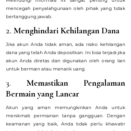
Melindungi informasi ini sangat penting untuk
mencegah penyalahgunaan oleh pihak yang tidak
bertanggung jawab.
2.
Menghindari Kehilangan Dana
Jika akun Anda tidak aman, ada risiko kehilangan
dana yang telah Anda depositkan. Ini bisa terjadi jika
akun Anda diretas dan digunakan oleh orang lain
untuk bermain atau menarik uang.
3.
Memastikan Pengalaman
Bermain yang Lancar
Akun yang aman memungkinkan Anda untuk
menikmati permainan tanpa gangguan. Dengan
keamanan yang baik, Anda tidak perlu khawatir