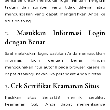
Sensa138 untuk melakukan login. Hindari mengklik
tautan dari sumber yang tidak dikenal atau
mencurigakan yang dapat mengarahkan Anda ke
situs phishing.
2.
Masukkan Informasi Login
dengan Benar
Saat melakukan login, pastikan Anda memasukkan
informasi login dengan benar. Hindari
menggunakan fitur autofill pada browser karena ini
dapat disalahgunakan jika perangkat Anda diretas.
3.
Cek Sertifikat Keamanan Situs
Pastikan situs Sensa138 memiliki sertifikat
keamanan (SSL). Anda dapat memeriksanya