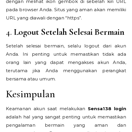
dengan melihat ikon gembok di sebelah kiri URL
pada browser Anda. Situs yang aman akan memiliki
URL yang diawali dengan “https”.
4.
Logout Setelah Selesai Bermain
Setelah selesai bermain, selalu logout dari akun
Anda. Ini penting untuk memastikan tidak ada
orang lain yang dapat mengakses akun Anda,
terutama jika Anda menggunakan perangkat
bersama atau umum.
Kesimpulan
Keamanan akun saat melakukan
Sensa138 login
adalah hal yang sangat penting untuk memastikan
pengalaman bermain yang aman dan