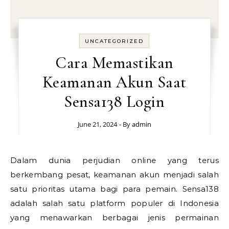
UNCATEGORIZED
Cara Memastikan
Keamanan Akun Saat
Sensa138 Login
June 21, 2024
- By
admin
Dalam dunia perjudian online yang terus
berkembang pesat, keamanan akun menjadi salah
satu prioritas utama bagi para pemain. Sensa138
adalah salah satu platform populer di Indonesia
yang menawarkan berbagai jenis permainan