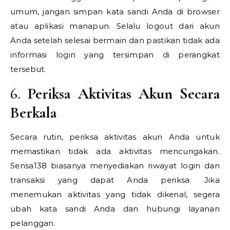
umum, jangan simpan kata sandi Anda di browser
atau aplikasi manapun. Selalu logout dari akun
Anda setelah selesai bermain dan pastikan tidak ada
informasi login yang tersimpan di perangkat
tersebut.
6.
Periksa Aktivitas Akun Secara
Berkala
Secara rutin, periksa aktivitas akun Anda untuk
memastikan tidak ada aktivitas mencurigakan.
Sensa138 biasanya menyediakan riwayat login dan
transaksi yang dapat Anda periksa. Jika
menemukan aktivitas yang tidak dikenal, segera
ubah kata sandi Anda dan hubungi layanan
pelanggan.