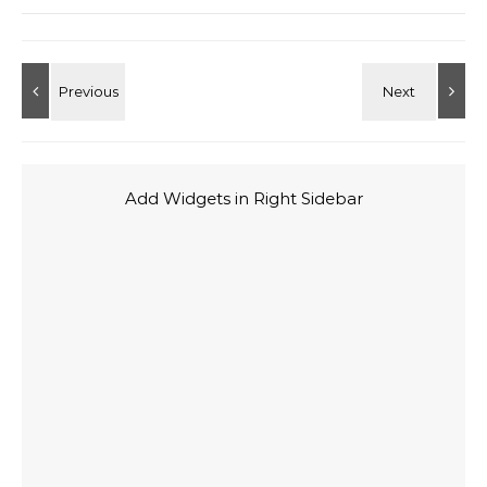
Add Widgets in Right Sidebar