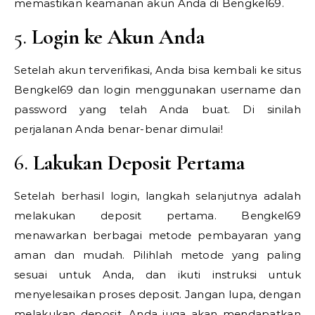
memastikan keamanan akun Anda di Bengkel69.
5.
Login ke Akun Anda
Setelah akun terverifikasi, Anda bisa kembali ke situs
Bengkel69 dan login menggunakan username dan
password yang telah Anda buat. Di sinilah
perjalanan Anda benar-benar dimulai!
6.
Lakukan Deposit Pertama
Setelah berhasil login, langkah selanjutnya adalah
melakukan deposit pertama. Bengkel69
menawarkan berbagai metode pembayaran yang
aman dan mudah. Pilihlah metode yang paling
sesuai untuk Anda, dan ikuti instruksi untuk
menyelesaikan proses deposit. Jangan lupa, dengan
melakukan deposit, Anda juga akan mendapatkan