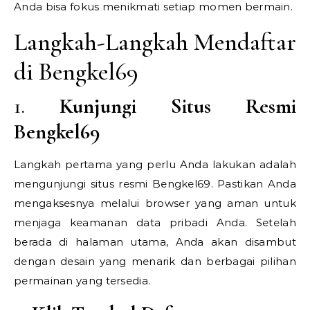
Anda bisa fokus menikmati setiap momen bermain.
Langkah-Langkah Mendaftar
di Bengkel69
1.
Kunjungi Situs Resmi
Bengkel69
Langkah pertama yang perlu Anda lakukan adalah
mengunjungi situs resmi Bengkel69. Pastikan Anda
mengaksesnya melalui browser yang aman untuk
menjaga keamanan data pribadi Anda. Setelah
berada di halaman utama, Anda akan disambut
dengan desain yang menarik dan berbagai pilihan
permainan yang tersedia.