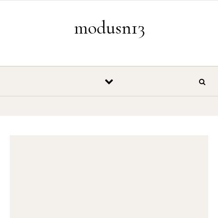
Skip to content
modusn13