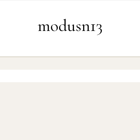
modusn13