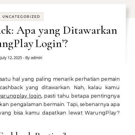
UNCATEGORIZED
ck: Apa yang Ditawarkan
ngPlay Login’?
July 12, 2025
- By
admin
cashback yang ditawarkan. Nah, kalau kamu
arungplay login
, pasti tahu betapa pentingnya
atkan pengalaman bermain. Tapi, sebenarnya apa
 yang bisa kamu dapatkan lewat WarungPlay?