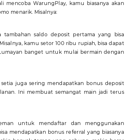
li mencoba WarungPlay, kamu biasanya akan
mo menarik. Misalnya:
a tambahan saldo deposit pertama yang bisa
isalnya, kamu setor 100 ribu rupiah, bisa dapat
. Lumayan banget untuk mulai bermain dengan
 setia juga sering mendapatkan bonus deposit
lanan. Ini membuat semangat main jadi terus
teman untuk mendaftar dan menggunakan
bisa mendapatkan bonus referral yang biasanya