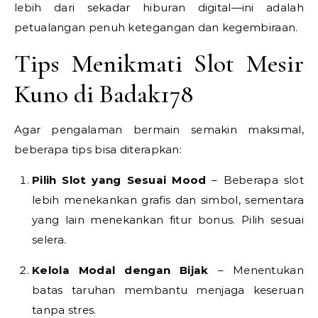
lebih dari sekadar hiburan digital—ini adalah
petualangan penuh ketegangan dan kegembiraan.
Tips Menikmati Slot Mesir
Kuno di Badak178
Agar pengalaman bermain semakin maksimal,
beberapa tips bisa diterapkan:
Pilih Slot yang Sesuai Mood
– Beberapa slot
lebih menekankan grafis dan simbol, sementara
yang lain menekankan fitur bonus. Pilih sesuai
selera.
Kelola Modal dengan Bijak
– Menentukan
batas taruhan membantu menjaga keseruan
tanpa stres.