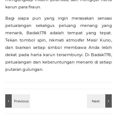
karun para firaun.
Bagi siapa pun yang ingin merasakan sensasi
petualangan sekaligus peluang menang yang
menarik, Badak178 adalah tempat yang tepat.
Tekan tombol spin, nikmati atmosfer Mesir Kuno,
dan biarkan setiap simbol membawa Anda lebih
dekat pada harta karun tersembunyi. Di Badak178,
petualangan dan keberuntungan menanti di setiap
putaran gulungan.