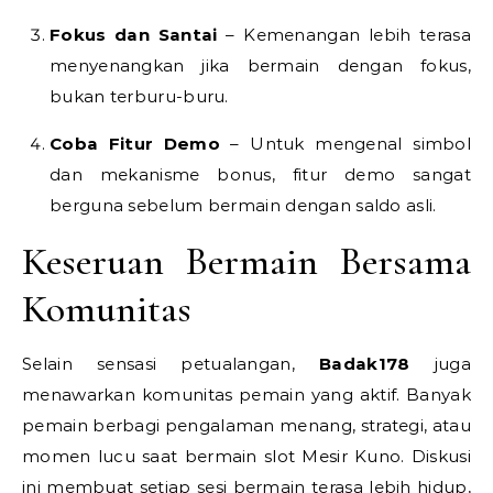
Fokus dan Santai
– Kemenangan lebih terasa
menyenangkan jika bermain dengan fokus,
bukan terburu-buru.
Coba Fitur Demo
– Untuk mengenal simbol
dan mekanisme bonus, fitur demo sangat
berguna sebelum bermain dengan saldo asli.
Keseruan Bermain Bersama
Komunitas
Selain sensasi petualangan,
Badak178
juga
menawarkan komunitas pemain yang aktif. Banyak
pemain berbagi pengalaman menang, strategi, atau
momen lucu saat bermain slot Mesir Kuno. Diskusi
ini membuat setiap sesi bermain terasa lebih hidup,