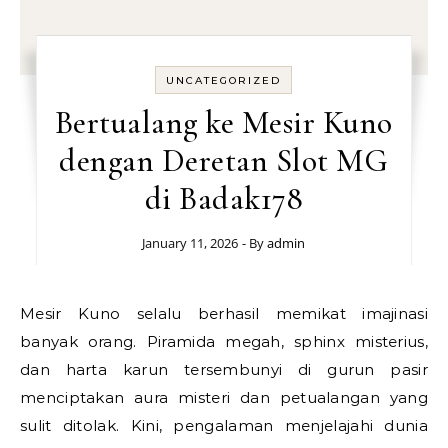
UNCATEGORIZED
Bertualang ke Mesir Kuno
dengan Deretan Slot MG
di Badak178
January 11, 2026
- By
admin
Mesir Kuno selalu berhasil memikat imajinasi
banyak orang. Piramida megah, sphinx misterius,
dan harta karun tersembunyi di gurun pasir
menciptakan aura misteri dan petualangan yang
sulit ditolak. Kini, pengalaman menjelajahi dunia