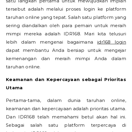
satu langkah pertama untuk mewujudkan impian
tersebut adalah melalui proses login ke platform
taruhan online yang tepat. Salah satu platform yang
sering diandalkan oleh para pemain untuk meraih
mimpi mereka adalah IDR168. Mari kita telusuri
lebih dalam mengenai bagaimana
idr168 login
dapat membantu Anda bersiap untuk mengejar
kemenangan dan meraih mimpi Anda dalam
taruhan online.
Keamanan dan Kepercayaan sebagai Prioritas
Utama
Pertama-tama, dalam dunia taruhan online,
keamanan dan kepercayaan adalah prioritas utama.
Dan IDR168 telah memahami betul akan hal ini.
Sebagai salah satu platform terpercaya di