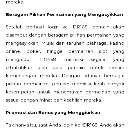
mereka.
Beragam Pilihan Permainan yang Mengasyikkan
Setelah berhasil login ke IDR168, pemain akan
disambut dengan beragam pilihan permainan yang
mengasyikkan. Mulai dari taruhan olahraga, kasino
online, poker, hingga permainan slot yang
menghibur, IDR168 memiliki segala yang
dibutuhkan oleh para pemain untuk meraih
kemenangan mereka. Dengan adanya berbagai
pilihan permainan, pemain memiliki lebih banyak
kesempatan untuk menemukan permainan yang
sesuai dengan minat dan keahlian mereka.
Promosi dan Bonus yang Menggiurkan
Tak hanya itu, saat Anda login ke IDR168, Anda akan