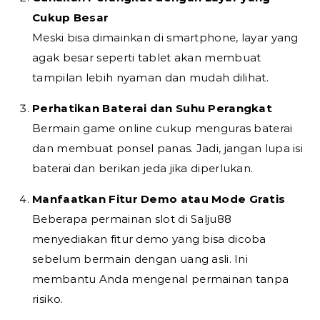
Cukup Besar
Meski bisa dimainkan di smartphone, layar yang
agak besar seperti tablet akan membuat
tampilan lebih nyaman dan mudah dilihat.
Perhatikan Baterai dan Suhu Perangkat
Bermain game online cukup menguras baterai
dan membuat ponsel panas. Jadi, jangan lupa isi
baterai dan berikan jeda jika diperlukan.
Manfaatkan Fitur Demo atau Mode Gratis
Beberapa permainan slot di Salju88
menyediakan fitur demo yang bisa dicoba
sebelum bermain dengan uang asli. Ini
membantu Anda mengenal permainan tanpa
risiko.