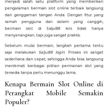
menjadi salah satu platform yang memberikan
pengalaman bermain slot online terbaik langsung
dari genggaman tangan Anda. Dengan fitur yang
ramah pengguna dan sistem yang canggih,
bermain slot di Salju88 kini tidak hanya
menyenangkan, tapi juga sangat praktis.
Sebelum mulai bermain, langkah pertama tentu
saja melakukan
Salju88 login
. Proses ini sangat
sederhana dan cepat, sehingga Anda bisa langsung
menikmati berbagai pilihan permainan slot yang
tersedia tanpa perlu menunggu lama.
Kenapa Bermain Slot Online di
Perangkat Mobile Semakin
Populer?