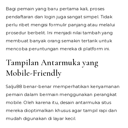
Bagi pemain yang baru pertama kali, proses
pendaftaran dan login juga sangat simpel. Tidak
perlu ribet mengisi formulir panjang atau melalui
prosedur berbelit. Ini menjadi nilai tambah yang
membuat banyak orang semakin tertarik untuk
mencoba peruntungan mereka di platform ini.
Tampilan Antarmuka yang
Mobile-Friendly
Salju88 benar-benar memperhatikan kenyamanan
pemain dalam bermain menggunakan perangkat
mobile. Oleh karena itu, desain antarmuka situs
mereka dioptimalkan khusus agar tampil rapi dan
mudah digunakan di layar kecil.