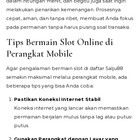
dalam hitungan menit, dan begitu juga saat ingin
melakukan penarikan kemenangan. Prosesnya
cepat, aman, dan tanpa ribet, membuat Anda fokus
pada permainan tanpa harus pusing soal transaksi.
Tips Bermain Slot Online di
Perangkat Mobile
Agar pengalaman bermain slot di daftar Salju88
semakin maksimal melalui perangkat mobile, ada
beberapa tips yang bisa Anda coba:
Pastikan Koneksi Internet Stabil
Koneksi internet yang lancar akan memastikan
permainan berjalan mulus tanpa lag atau putus-
putus.
Gunakan Perangkat dengan Layar yang