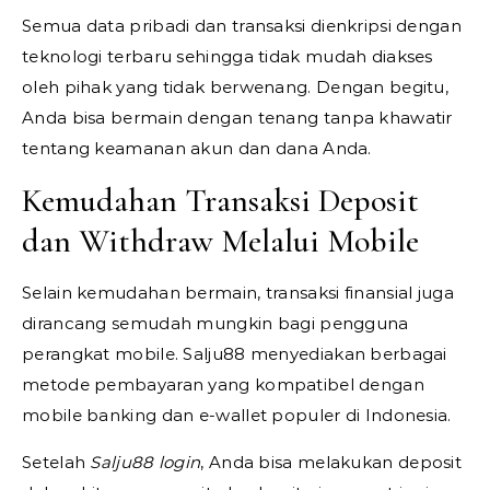
Semua data pribadi dan transaksi dienkripsi dengan
teknologi terbaru sehingga tidak mudah diakses
oleh pihak yang tidak berwenang. Dengan begitu,
Anda bisa bermain dengan tenang tanpa khawatir
tentang keamanan akun dan dana Anda.
Kemudahan Transaksi Deposit
dan Withdraw Melalui Mobile
Selain kemudahan bermain, transaksi finansial juga
dirancang semudah mungkin bagi pengguna
perangkat mobile. Salju88 menyediakan berbagai
metode pembayaran yang kompatibel dengan
mobile banking dan e-wallet populer di Indonesia.
Setelah
Salju88 login
, Anda bisa melakukan deposit