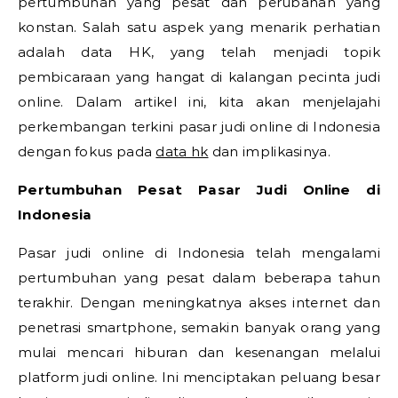
pertumbuhan yang pesat dan perubahan yang
konstan. Salah satu aspek yang menarik perhatian
adalah data HK, yang telah menjadi topik
pembicaraan yang hangat di kalangan pecinta judi
online. Dalam artikel ini, kita akan menjelajahi
perkembangan terkini pasar judi online di Indonesia
dengan fokus pada
data hk
dan implikasinya.
Pertumbuhan Pesat Pasar Judi Online di
Indonesia
Pasar judi online di Indonesia telah mengalami
pertumbuhan yang pesat dalam beberapa tahun
terakhir. Dengan meningkatnya akses internet dan
penetrasi smartphone, semakin banyak orang yang
mulai mencari hiburan dan kesenangan melalui
platform judi online. Ini menciptakan peluang besar