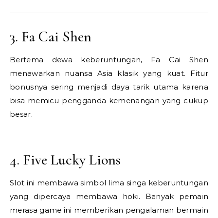
3.
Fa Cai Shen
Bertema dewa keberuntungan, Fa Cai Shen
menawarkan nuansa Asia klasik yang kuat. Fitur
bonusnya sering menjadi daya tarik utama karena
bisa memicu pengganda kemenangan yang cukup
besar.
4.
Five Lucky Lions
Slot ini membawa simbol lima singa keberuntungan
yang dipercaya membawa hoki. Banyak pemain
merasa game ini memberikan pengalaman bermain