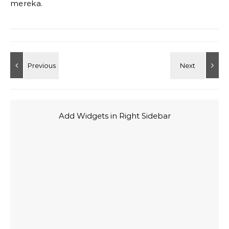
mereka.
Add Widgets in Right Sidebar