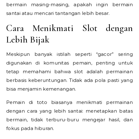
bermain masing-masing, apakah ingin bermain
santai atau mencari tantangan lebih besar.
Cara Menikmati Slot dengan
Lebih Bijak
Meskipun banyak istilah seperti “gacor” sering
digunakan di komunitas pemain, penting untuk
tetap memahami bahwa slot adalah permainan
berbasis keberuntungan. Tidak ada pola pasti yang
bisa menjamin kemenangan.
Pemain di toto biasanya menikmati permainan
dengan cara yang lebih santai: menetapkan batas
bermain, tidak terburu-buru mengejar hasil, dan
fokus pada hiburan.