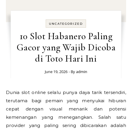
UNCATEGORIZED
10 Slot Habanero Paling
Gacor yang Wajib Dicoba
di Toto Hari Ini
June 19, 2026
- By
admin
Dunia slot online selalu punya daya tarik tersendiri,
terutama bagi pemain yang menyukai hiburan
cepat dengan visual menarik dan potensi
kemenangan yang menegangkan. Salah satu
provider yang paling sering dibicarakan adalah