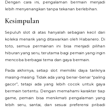
Dengan cara ini, pengalaman bermain menjadi
lebih menyenangkan tanpa tekanan berlebihan.
Kesimpulan
Sepuluh slot di atas hanyalah sebagian kecil dari
koleksi menarik yang ditawarkan oleh
Habanero
. Di
toto, semua permainan ini bisa menjadi pilihan
hiburan yang seru, terutama bagi pemain yang ingin
mencoba berbagai tema dan gaya bermain.
Pada akhirnya, setiap slot memiliki daya tariknya
masing-masing. Tidak ada yang benar-benar “paling
gacor”, tetapi ada yang lebih cocok untuk gaya
bermain tertentu. Dengan memahami karakter tiap
game, pemain bisa menikmati pengalaman yang
lebih seru, santai, dan sesuai preferensi pribadi