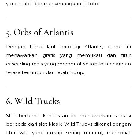
yang stabil dan menyenangkan di toto.
5.
Orbs of Atlantis
Dengan tema laut mitologi Atlantis, game ini
menawarkan grafis yang memukau dan fitur
cascading reels yang membuat setiap kemenangan
terasa beruntun dan lebih hidup.
6.
Wild Trucks
Slot bertema kendaraan ini menawarkan sensasi
berbeda dari slot klasik. Wild Trucks dikenal dengan
fitur wild yang cukup sering muncul, membuat